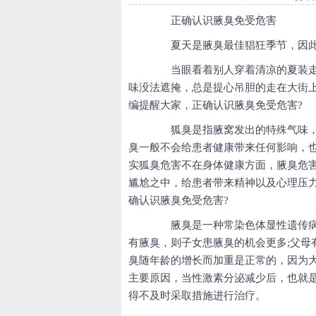
正确认识腋臭免受危害
夏天是腋臭最佳猖狂季节，因此
当眼看着别人穿着清凉的夏装走
味没法遮掩，总是提心吊胆的走在大街
编提醒大家，正确认识腋臭免受危害?
狐臭是指腋窝发出的特殊气味，
臭一般不会给患者健康带来任何影响，
实狐臭危害不在身体健康方面，腋臭危
尴尬之中，给患者带来精神以及心理压
确认识腋臭免受危害?
腋臭是一种常染色体显性遗传病，
有腋臭，则子女患腋臭的机会更多;父母
臭随年龄的增长而加重是正常的，因为
主要原因，当性激素分泌减少后，也就是
得不及时采取措施进行治疗。