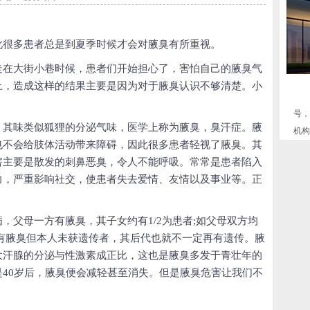
很多患者总是到夏季时候才会对腋臭有所重视。
在大街小巷时候，患者们开始担心了，害怕自己的腋臭气
上，造成这样的结果主要是因为对于腋臭认识不够清楚。小
号，
其味类似狐狸的分泌气味，医学上称为腋臭，臭汗症。腋
机构，
也不会给肢体活动带来障碍，因此很多患者轻视了腋臭。其
害主要是散发的刺鼻恶臭，令人不能呼吸。常常是患者陷入
力，严重影响社交，使患者失去爱情、友情以及事业等。正
父母一方有腋臭，其子女约有1/2为患者;如父母双方均
有腋臭但本人未获遗传者，其后代也就不一定再有遗传。腋
大汗腺的分泌与性激素成正比，这也是腋臭多发于青壮年的
40岁后，腋臭便会减轻甚至消失。但是腋臭危害让我们不