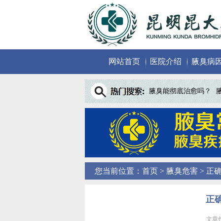
网站首页
医院介绍
腋臭病
腋臭能彻底治愈吗？
您当前位置：
首页
>
腋臭危害
> 正
正
文章作