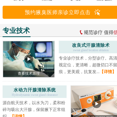
预约腋臭医师亲诊立即点击
专业技术
规范诊疗 值得
改良式汗腺清除术
sweat gland location ablation
专业诊疗技术，分型诊疗。高
视定位，更清晰，超微切口不
痕，更美观，抗复发...
【详情】
查看技术原理
水动力汗腺清除系统
Hydrodynamic sweat gland clearance
源自航天技术，以水为刀，柔和粉
碎与吸出大汗腺，保留腋下正常组
织...
【详情】