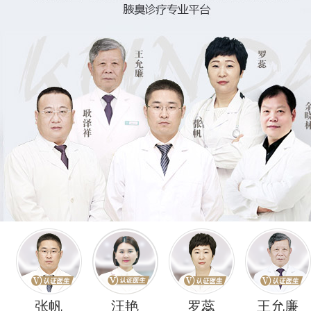
张帆
汪艳
罗蕊
王允廉