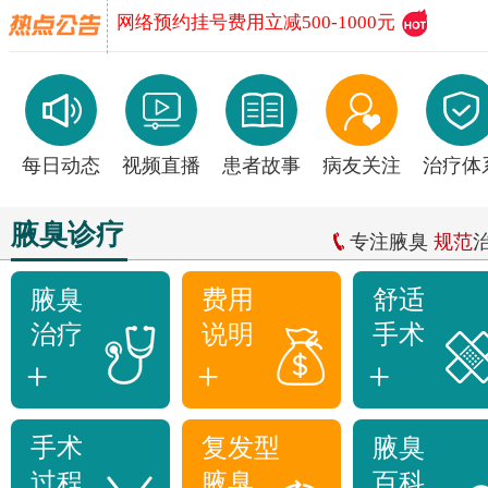
网络预约挂号费用立减500-1000元
每日动态
视频直播
患者故事
病友关注
治疗体
腋臭诊疗
专注腋臭
规范
腋臭
费用
舒适
治疗
说明
手术
+
+
+
手术
复发型
腋臭
过程
腋臭
百科