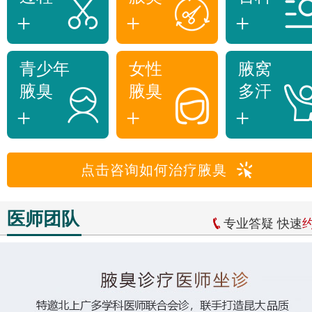
+
+
+
青少年
女性
腋窝
腋臭
腋臭
多汗
+
+
+
点击咨询如何治疗腋臭
医师团队
专业答疑 快速